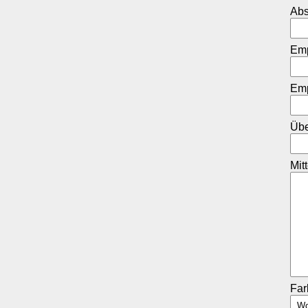
Abs
Em
Emp
Übe
Mit
Fa