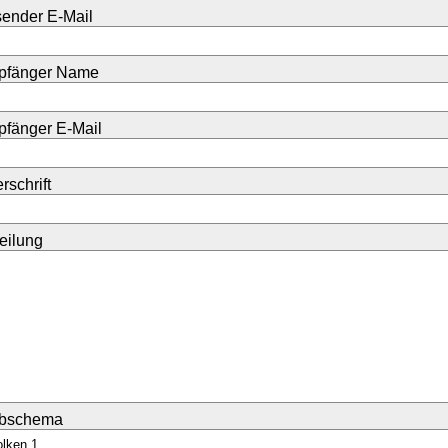
ender E-Mail
pfänger Name
fänger E-Mail
rschrift
teilung
rbschema