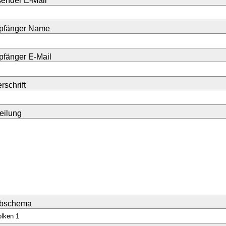
ender E-Mail
pfänger Name
fänger E-Mail
rschrift
teilung
rbschema