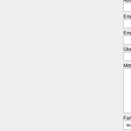
Abs
Em
Emp
Übe
Mit
Fa