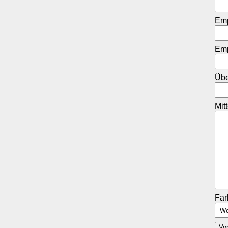
Em
Emp
Übe
Mit
Fa