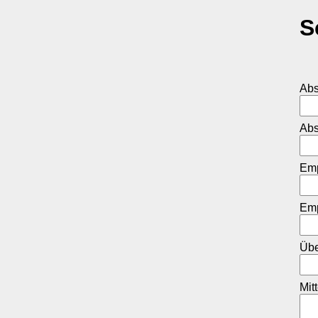
S
Ab
Abs
Em
Emp
Übe
Mit